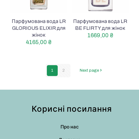
Парфумована вода LR
Парфумована вода LR
GLORIOUS ELIXIR для
BE FLIRTY для жінок
жінок
1669,00
₴
4165,00
₴
1
2
Next page
Корисні посилання
Про нас