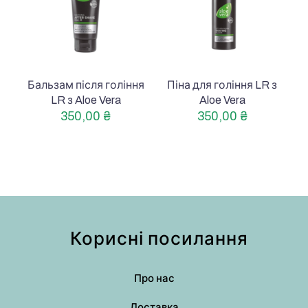
Бальзам після гоління
Піна для гоління LR з
LR з Aloe Vera
Aloe Vera
350,00
₴
350,00
₴
Корисні посилання
Про нас
Доставка