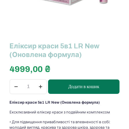
Еліксир краси 5в1 LR New
(Оновлена формула)
4999,00
₴
Еліксир
Додати в кошик
краси
5в1
LR
Еліксир краси 5в1 LR New (Оновлена формула)
New
(Оновлена
Ексклюзивний еліксир краси з подвійним комплексом
формула)
кількість
• Для підвищення привабливості та впевненості в собі:
молодий вигляд, красива та здорова шкіра, здорова та