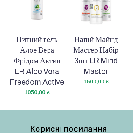
Питний гель
Напій Майнд
Алое Вера
Мастер Набір
Фрідом Актив
3шт LR Mind
LR Aloe Vera
Master
Freedom Active
1500,00
₴
1050,00
₴
Корисні посилання