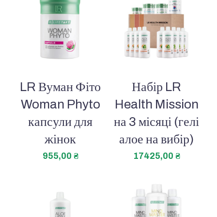
LR Вуман Фіто
Набір LR
Woman Phyto
Health Mission
капсули для
на 3 місяці (гелі
жінок
алое на вибір)
955,00
₴
17425,00
₴