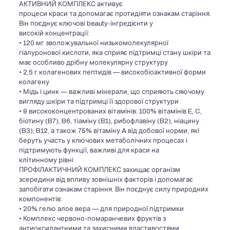
АКТИВНИЙ КОМПЛЕКС активує
процеси краси та допомагає протидіяти ознакам старіння.
Він поєднує ключові beauty-інгредієнти у
високій концентрації:
• 120 мг зволожувальної низькомолекулярної
гіалуронової кислоти, яка сприяє підтримці стану шкіри та
має особливо дрібну молекулярну структуру
• 2,5 г колагенових пептидів — високобіоактивної форми
колагену
• Мідь і цинк — важливі мінерали, що сприяють сяючому
вигляду шкіри та підтримці її здорової структури
• 9 висококонцентрованих вітамінів: 100% вітамінів E, C,
біотину (B7), B6, тіаміну (B1), рибофлавіну (B2), ніацину
(B3), B12, а також 75% вітаміну A від добової норми, які
беруть участь у ключових метаболічних процесах і
підтримують функції, важливі для краси на
клітинному рівні
ПРОФІЛАКТИЧНИЙ КОМПЛЕКС захищає організм
зсередини від впливу зовнішніх факторів і допомагає
запобігати ознакам старіння. Він поєднує силу природних
компонентів:
• 20% гелю алое вера — для природної підтримки
• Комплекс червоно-помаранчевих фруктів з
антиоксидантними та захисними властивостями,