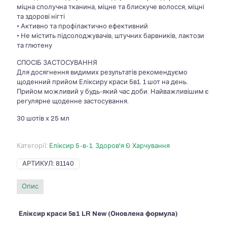
міцна сполучна тканина, міцне та блискуче волосся, міцні
та здорові нігті
• Активно та профілактично ефективний
• Не містить підсолоджувачів, штучних барвників, лактози
та глютену
СПОСІБ ЗАСТОСУВАННЯ
Для досягнення видимих результатів рекомендуємо
щоденний прийом Еліксиру краси 5в1. 1 шот на день.
Прийом можливий у будь-який час доби. Найважливішим є
регулярне щоденне застосування.
30 шотів х 25 мл
Категорії:
Еліксир 5-в-1
,
Здоров'я & Харчування
АРТИКУЛ:
81140
Опис
Еліксир краси 5в1 LR New (Оновлена формула)