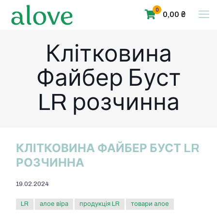
0
0,00 ₴
Клітковина
Файбер Буст
LR розчинна
КЛІТКОВИНА ФАЙБЕР БУСТ LR
РОЗЧИННА
19.02.2024
LR
алое віра
продукція LR
товари алое