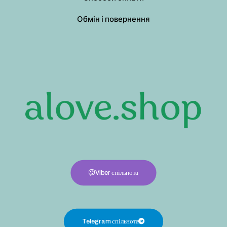
Обмін і повернення
Viber спільнота
Telegram спільнота