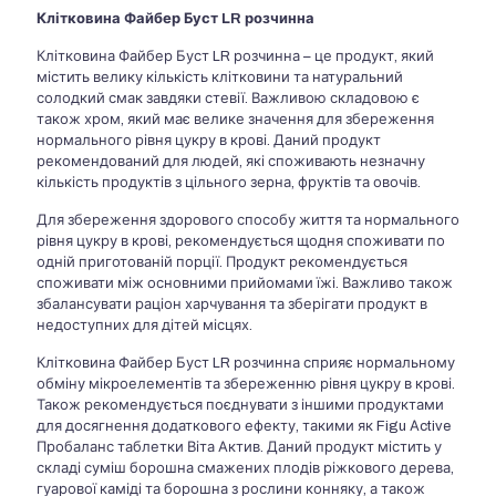
Клітковина Файбер Буст LR розчинна
Клітковина Файбер Буст LR розчинна – це продукт, який
містить велику кількість клітковини та натуральний
солодкий смак завдяки стевії. Важливою складовою є
також хром, який має велике значення для збереження
нормального рівня цукру в крові. Даний продукт
рекомендований для людей, які споживають незначну
кількість продуктів з цільного зерна, фруктів та овочів.
Для збереження здорового способу життя та нормального
рівня цукру в крові, рекомендується щодня споживати по
одній приготованій порції. Продукт рекомендується
споживати між основними прийомами їжі. Важливо також
збалансувати раціон харчування та зберігати продукт в
недоступних для дітей місцях.
Клітковина Файбер Буст LR розчинна сприяє нормальному
обміну мікроелементів та збереженню рівня цукру в крові.
Також рекомендується поєднувати з іншими продуктами
для досягнення додаткового ефекту, такими як Figu Аctive
Пробаланс таблетки Віта Актив. Даний продукт містить у
складі суміш борошна смажених плодів ріжкового дерева,
гуарової каміді та борошна з рослини конняку, а також