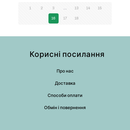
1
2
3
…
13
14
15
16
17
18
Корисні посилання
Про нас
Доставка
Способи оплати
Обмін і повернення