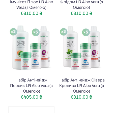
Імунітет Плюс LR Aloe
Фрідом LR Aloe Vera (з
Vera (з Омегою)
Омегою)
6810,00
₴
6810,00
₴
Набір Анті-ейдж
Набір Анті-ейдж Сівера
Персик LR Aloe Vera (з
Кропива LR Aloe Vera (з
Омегою)
Омегою)
6405,00
₴
6810,00
₴