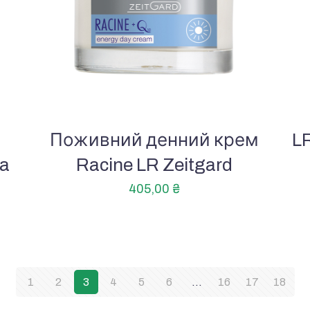
Поживний денний крем
L
ra
Racine LR Zeitgard
405,00
₴
1
2
3
4
5
6
…
16
17
18