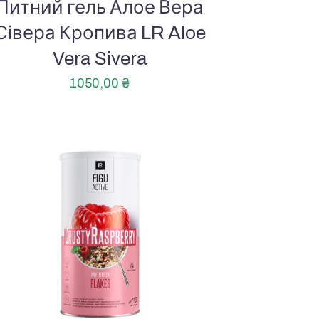
Питний гель Алое Вера
Сівера Кропива LR Aloe
Vera Sivera
1050,00
₴