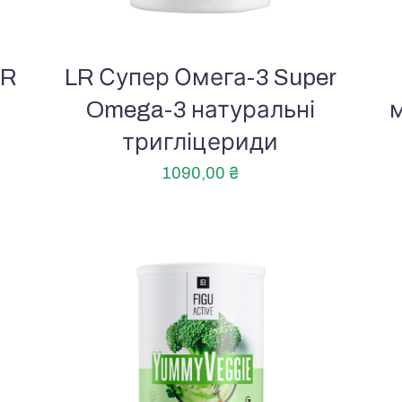
LR
LR Супер Омега-3 Super
Omega-3 натуральні
тригліцериди
1090,00
₴