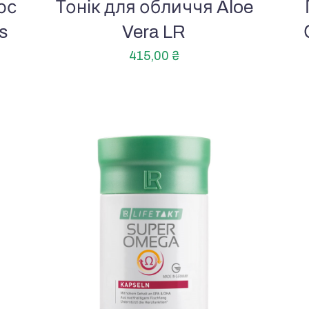
юс
Тонік для обличчя Aloe
s
Vera LR
415,00
₴