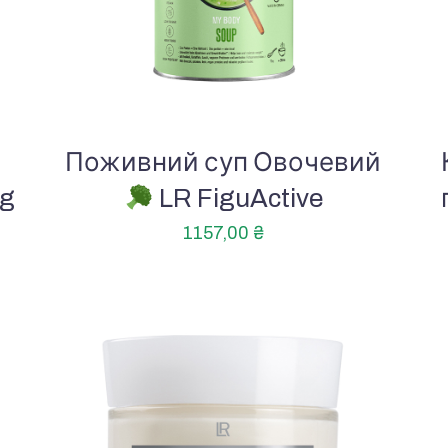
Поживний суп Овочевий
ng
LR FiguActive
1157,00
₴