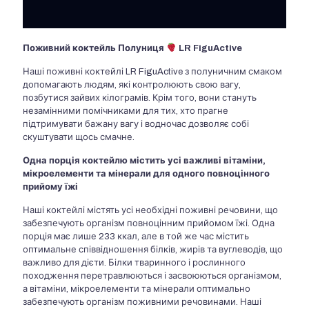
Поживний коктейль Полуниця
LR FiguActive
Наші поживні коктейлі LR FiguActive з полуничним смаком
допомагають людям, які контролюють свою вагу,
позбутися зайвих кілограмів. Крім того, вони стануть
незамінними помічниками для тих, хто прагне
підтримувати бажану вагу і водночас дозволяє собі
скуштувати щось смачне.
Одна порція коктейлю містить усі важливі вітаміни,
мікроелементи та мінерали для одного повноцінного
прийому їжі
Наші коктейлі містять усі необхідні поживні речовини, що
забезпечують організм повноцінним прийомом їжі. Одна
порція має лише 233 ккал, але в той же час містить
оптимальне співвідношення білків, жирів та вуглеводів, що
важливо для дієти. Білки тваринного і рослинного
походження перетравлюються і засвоюються організмом,
а вітаміни, мікроелементи та мінерали оптимально
забезпечують організм поживними речовинами. Наші