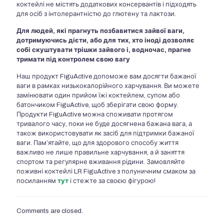
коктейлі не містять додаткових консервантів і підходять
для осіб з інтолерантністю до глютену та лактози.
Для людей, які прагнуть позбавитися зайвої ваги,
дотримуючись дієти, або для тих, хто іноді дозволяє
собі скуштувати трішки зайвого і, водночас, прагне
тримати під контролем свою вагу
Наш продукт FiguActive допоможе вам досягти бажаної
ваги в рамках низькокалорійного харчування. Ви можете
замінювати один прийом їжі коктейлем, супом або
батончиком FiguActive, щоб зберігати свою форму.
Продукти FiguActive можна споживати протягом
тривалого часу, поки не буде досягнена бажана вага, а
також використовувати як засіб для підтримки бажаної
ваги. Пам’ятайте, що для здорового способу життя
важливо не лише правильне харчування, а й заняття
спортом та регулярне вживання рідини. Замовляйте
поживні коктейлі LR FiguActive з полуничним смаком за
посиланням
тут
і стежте за своєю фігурою!
Comments are closed.