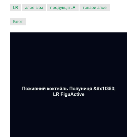
LR
алое віра
продукція LR
товари алое
Блог