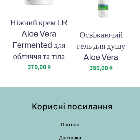
Ніжний крем LR
Aloe Vera
Освіжаючий
Fermented для
гель для душу
обличчя та тіла
Aloe Vera
379,00
₴
350,00
₴
Корисні посилання
Про нас
Доставка