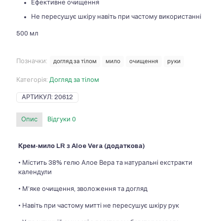
Ефективне очищення
Не пересушує шкіру навіть при частому використанні
500 мл
Позначки:
догляд за тілом
мило
очищення
руки
Категорія:
Догляд за тілом
АРТИКУЛ:
20612
Опис
Відгуки
0
Крем-мило LR з Aloe Vera (додаткова)
• Містить 38% гелю Алое Вера та натуральні екстракти
календули
• М’яке очищення, зволоження та догляд
• Навіть при частому митті не пересушує шкіру рук