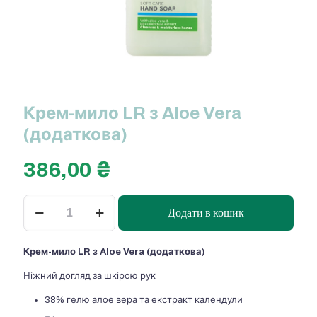
Крем-мило LR з Aloe Vera
(додаткова)
386,00
₴
Крем-
Додати в кошик
мило
LR
з
Крем-мило LR з Aloe Vera (додаткова)
Aloe
Vera
Ніжний догляд за шкірою рук
(додаткова)
кількість
38% гелю алое вера та екстракт календули