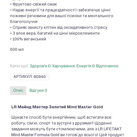
• Фруктово-свіжий смак
• Надає енергії та працездатності і забезпечує цінні
поживні речовини для вашої психіки та ментального
благополуччя
• Сприяє захисту клітин від оксидативного стресу
• З алое вера, багатий на цінні мікроелементи
• 100% веганський
500 мл
Категорії:
Здоров'я & Харчування
,
Енергія & Відпочинок
АРТИКУЛ:
80940
Опис
Відгуки
0
LR Майнд Мастер Золотий Mind Master Gold
Шукаєте спосіб бути енергійним, щоб встигати все:
роботу, сім’ю, спорт та зустрічі з друзями? Щоденні
завдання можуть бути стомлюючими, але з LR LIFETAKT
Mind Master Formula Gold ви готові до всього! Цей продукт