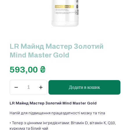
LR Майнд Мастер Золотий
Mind Master Gold
593,00
₴
LR
Додати в кошик
Майнд
Мастер
Золотий
LR Майнд Мастер Золотий Mind Master Gold
Mind
Master
Напій для підвищення працездатності мозку та тіла
Gold
кількість
• Тепер з цінними інгредієнтами: Вітамін D, вітамін К, Q10,
куркума та білий чай