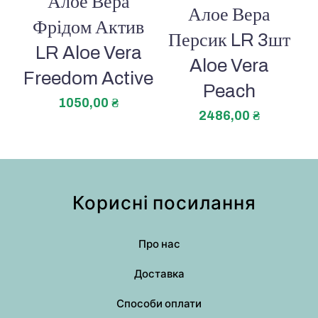
Алое Вера
Алое Вера
Фрідом Актив
Персик LR 3шт
LR Aloe Vera
Aloe Vera
Freedom Active
Peach
1050,00
₴
2486,00
₴
Корисні посилання
Про нас
Доставка
Способи оплати