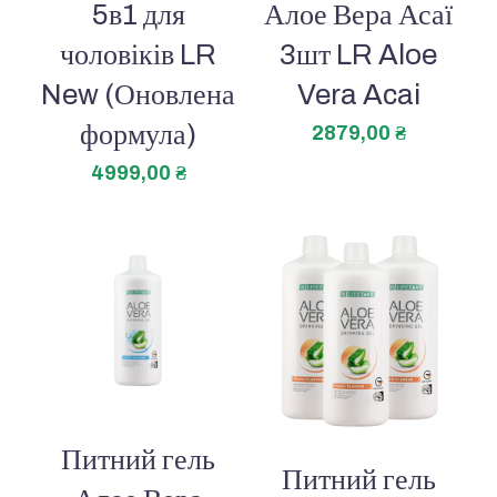
5в1 для
Алое Вера Асаї
чоловіків LR
3шт LR Aloe
New (Оновлена
Vera Acai
формула)
2879,00
₴
4999,00
₴
Питний гель
Питний гель