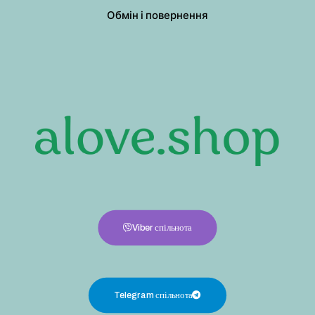
Обмін і повернення
Viber спільнота
Telegram спільнота