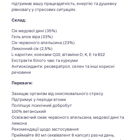
підтримає вашу працездатність, енергію та душевну
рівновагу у стресових ситуаціях.
Склад:
Сік медової дині (35%)
Гель алое віра (33%)
Сік червоного апельсина (23%)
Лимонний сік (2,5%)
L-карнітин, коензим Q10, вітаміни D, K, E та B12
Екстракти білого чаю та куркуми
Антиоксиданти: ресвератрол, селен та інші корисні
речовини
Переваги:
Захищає організм від окислювального стресу
Підтримує у періоди втоми
Поліпшує психічний добробут
100% веганський
Освіжаючий смак червоного апельсина, медової дині та
лимона
Рекомендації щодо застосування:
Приймайте 80 мл (еквівалент 8 капсул) раз на день,