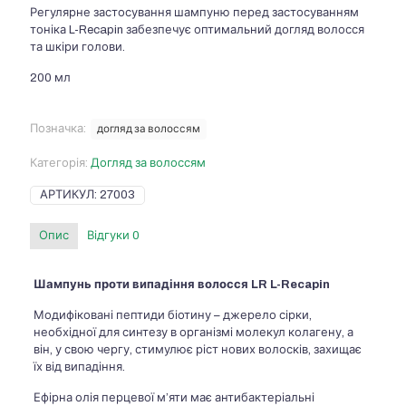
Регулярне застосування шампуню перед застосуванням
тоніка L-Recapin забезпечує оптимальний догляд волосся
та шкіри голови.
200 мл
Позначка:
догляд за волоссям
Категорія:
Догляд за волоссям
АРТИКУЛ:
27003
Опис
Відгуки
0
Шампунь проти випадіння волосся LR L-Recapin
Модифіковані пептиди біотину – джерело сірки,
необхідної для синтезу в організмі молекул колагену, а
він, у свою чергу, стимулює ріст нових волосків, захищає
їх від випадіння.
Ефірна олія перцевої м’яти має антибактеріальні