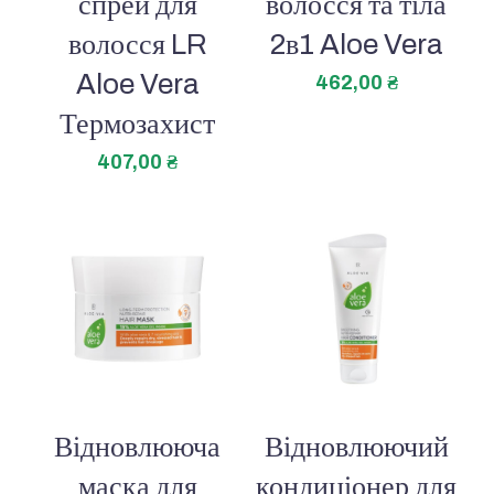
спрей для
волосся та тіла
волосся LR
2в1 Aloe Vera
Aloe Vera
462,00
₴
Термозахист
407,00
₴
Відновлююча
Відновлюючий
маска для
кондиціонер для