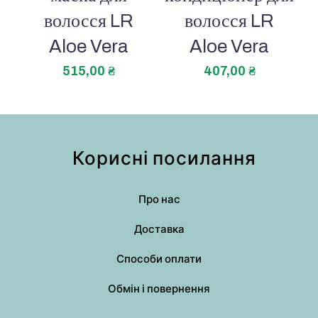
волосся LR
волосся LR
Aloe Vera
Aloe Vera
515,00
₴
407,00
₴
Корисні посилання
Про нас
Доставка
Способи оплати
Обмін і повернення