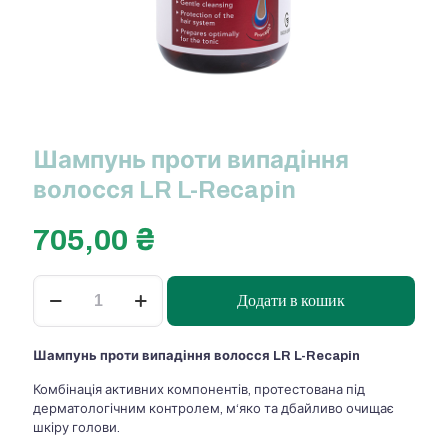
Шампунь проти випадіння
волосся LR L-Recapin
705,00
₴
Шампунь
Додати в кошик
проти
випадіння
волосся
Шампунь проти випадіння волосся LR L-Recapin
LR
L-
Комбінація активних компонентів, протестована під
Recapin
дерматологічним контролем, м‘яко та дбайливо очищає
кількість
шкіру голови.