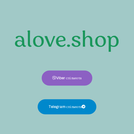
Viber спільнота
Telegram спільнота