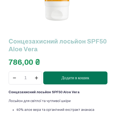
Сонцезахисний лосьйон SPF50
Aloe Vera
786,00
₴
Сонцезахисний
Додати в кошик
лосьйон
SPF50
Aloe
Сонцезахисний лосьйон SPF50 Aloe Vera
Vera
кількість
Лосьйон для світлої та чутливої шкіри
40% алое вера та органічний екстракт ананаса