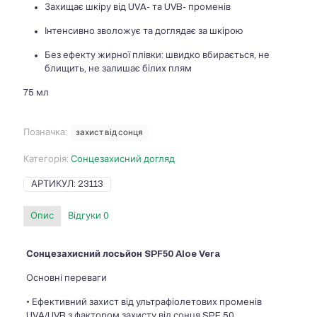
Захищає шкіру від UVA- та UVB- променів
Інтенсивно зволожує та доглядає за шкірою
Без ефекту жирної плівки: швидко вбирається, не
блищить, не залишає білих плям
75 мл
Позначка:
захист від сонця
Категорія:
Сонцезахисний догляд
АРТИКУЛ:
23113
Опис
Відгуки
0
Сонцезахисний лосьйон SPF50 Aloe Vera
Основні переваги
• Ефективний захист від ультрафіолетових променів
UVA/UVB з фактором захисту від сонця SPF 50