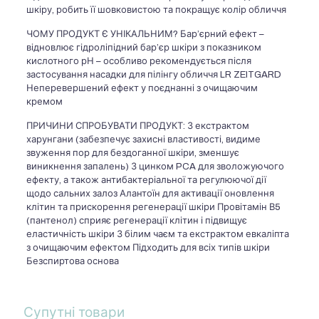
шкіру, робить її шовковистою та покращує колір обличчя
ЧОМУ ПРОДУКТ Є УНІКАЛЬНИМ? Бар’єрний ефект –
відновлює гідроліпідний бар’єр шкіри з показником
кислотного рН – особливо рекомендується після
застосування насадки для пілінгу обличчя LR ZEITGARD
Неперевершений ефект у поєднанні з очищаючим
кремом
ПРИЧИНИ СПРОБУВАТИ ПРОДУКТ: З екстрактом
харунгани (забезпечує захисні властивості, видиме
звуження пор для бездоганної шкіри, зменшує
виникнення запалень) З цинком PCA для зволожуючого
ефекту, а також антибактеріальної та регулюючої дії
щодо сальних залоз Алантоїн для активації оновлення
клітин та прискорення регенерації шкіри Провітамін В5
(пантенол) сприяє регенерації клітин і підвищує
еластичність шкіри З білим чаєм та екстрактом евкаліпта
з очищаючим ефектом Підходить для всіх типів шкіри
Безспиртова основа
Супутні товари