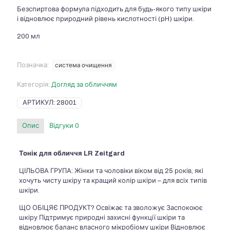
Безспиртова формула підходить для будь-якого типу шкіри
і відновлює природний рівень кислотності (pH) шкіри.
200 мл
Позначка:
система очищення
Категорія:
Догляд за обличчям
АРТИКУЛ:
28001
Опис
Відгуки
0
Тонік для обличчя LR Zeitgard
ЦІЛЬОВА ГРУПА: Жінки та чоловіки віком від 25 років, які
хочуть чисту шкіру та кращий колір шкіри – для всіх типів
шкіри.
ЩО ОБІЦЯЄ ПРОДУКТ? Освіжає та зволожує Заспокоює
шкіру Підтримує природні захисні функції шкіри та
відновлює баланс власного мікробіому шкіри Відновлює