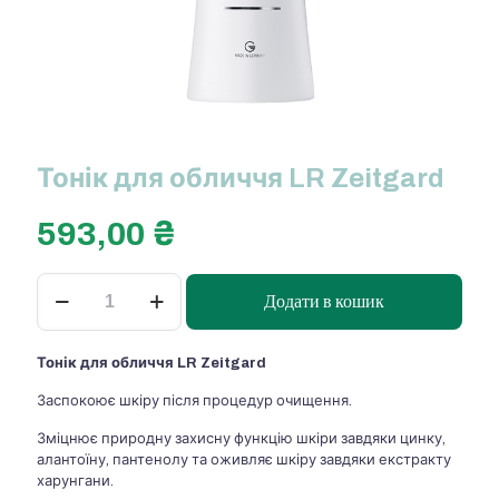
Тонік для обличчя LR Zeitgard
593,00
₴
Тонік
Додати в кошик
для
обличчя
LR
Тонік для обличчя LR Zeitgard
Zeitgard
кількість
Заспокоює шкіру після процедур очищення.
Зміцнює природну захисну функцію шкіри завдяки цинку,
алантоїну, пантенолу та оживляє шкіру завдяки екстракту
харунгани.