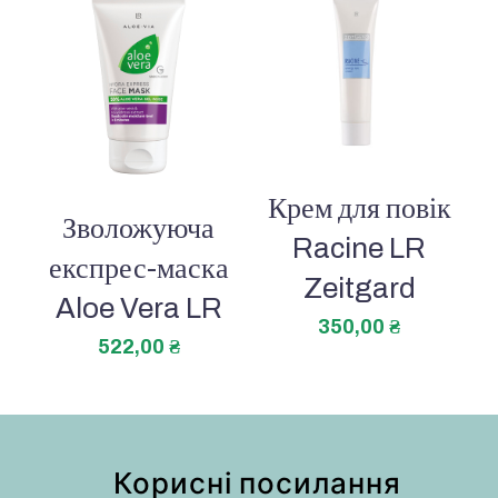
Крем для повік
Зволожуюча
Racine LR
експрес-маска
Zeitgard
Aloe Vera LR
350,00
₴
522,00
₴
Корисні посилання