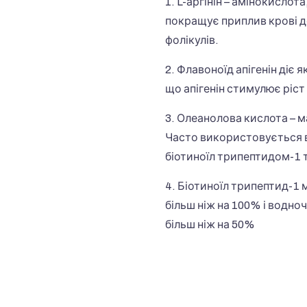
1. L-аргінін – амінокисло
покращує приплив крові д
фолікулів.
2. Флавоноїд апігенін діє
що апігенін стимулює ріст
3. Олеанолова кислота – 
Часто використовується в
біотиноїл трипептидом-1 т
4. Біотиноїл трипептид-1
більш ніж на 100% і водно
більш ніж на 50%