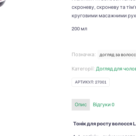
скроневу, скроневу та тім‘
круговими масажними ру
200 мл
Позначка:
догляд за волос
Категорії:
Догляд для чолов
АРТИКУЛ:
27001
Опис
Відгуки
0
Тонік для росту волосся 