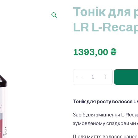
Тонік для
LR L-Reca
1393,00
₴
Тонік
для
росту
волосся
Тонік для росту волосся L
LR
Засіб для зміцнення L-Reca
L-
зумовленому спадковими 
Recapin
кількість
Після миття волосся нанесі