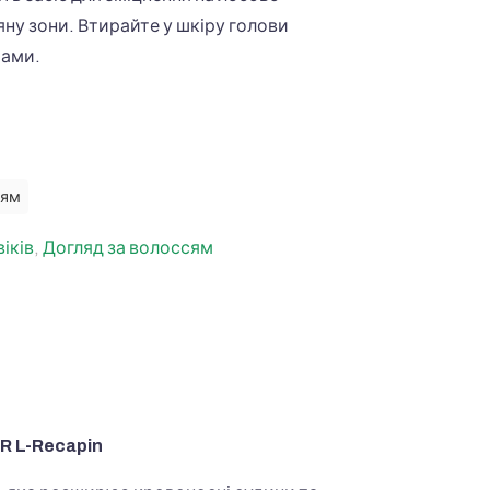
яну зони. Втирайте у шкіру голови
хами.
сям
іків
,
Догляд за волоссям
LR L-Recapin