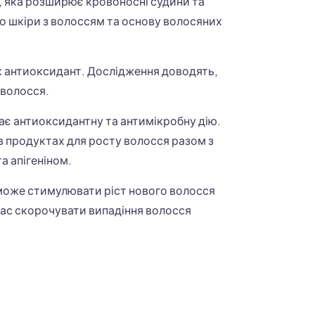
та, яка розширює кровоносні судини та
о шкіри з волоссям та основу волосяних
 як антиоксидант. Дослідження доводять,
 волосся.
має антиоксидантну та антимікробну дію.
 продуктах для росту волосся разом з
а апігеніном.
 може стимулювати ріст нового волосся
час скорочувати випадіння волосся