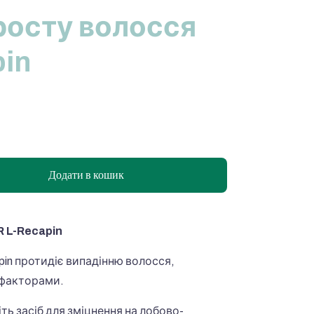
 росту волосся
pin
Додати в кошик
R L-Recapin
pin протидіє випадінню волосся,
факторами.
ть засіб для зміцнення на лобово-