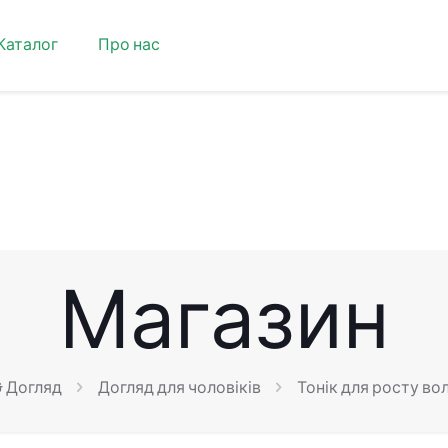
Каталог
Про нас
Магазин
& Догляд
Догляд для чоловіків
Тонік для росту во