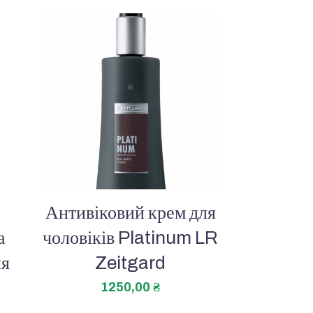
Антивіковий крем для
а
чоловіків Platinum LR
чя
Zeitgard
1250,00
₴