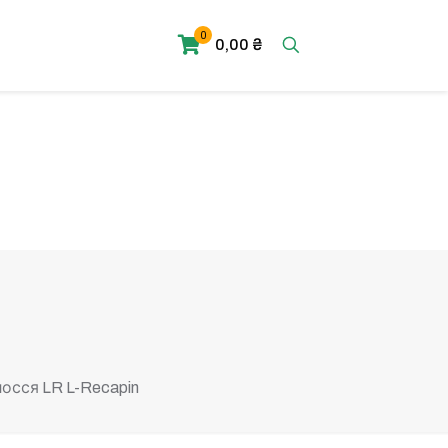
0
0,00 ₴
лосся LR L-Recapin