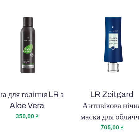
на для гоління LR з
LR Zeitgard
Aloe Vera
Антивікова нічн
маска для облич
350,00
₴
705,00
₴