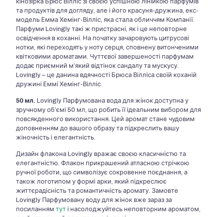
кінозірка Брюс Вілліс зі своєю успішною лінійкою парфумів
та продуктів для догляду, але і його красуня-дружина, екс-
модель Емма Хемінг-Вілліс, яка стала обличчям Компанії.
Парфуми Lovingly такі ж пристрасні, як і це неповторне
освідчення в коханні. На початку зачаровують цитрусові
нотки, які переходять у ноту серця, сповнену витонченими
квітковими ароматами. Чуттєвої завершеності парфумам
додає приємний м’який відтінок сандалу та мускусу.
Lovingly – це данина вдячності Брюса Вілліса своїй коханій
дружині Еммі Хемінг-Вілліс.
50 мл.
Lovingly Парфумована вода для жінок доступна у
зручному об’ємі 50 мл, що робить її ідеальним вибором для
повсякденного використання. Цей аромат стане чудовим
доповненням до вашого образу та підкреслить вашу
жіночність і елегантність.
Дизайн флакона Lovingly вражає своєю класичністю та
елегантністю. Флакон прикрашений атласною стрічкою
ручної роботи, що символізує сокровенне поєднання, а
також логотипом у формі арки, який підкреслює
життєрадісність та романтичність аромату. Замовте
Lovingly Парфумовану воду для жінок вже зараз за
посиланням
тут
і насолоджуйтесь неповторним ароматом,