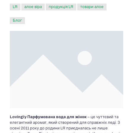
LR
алое віра
продукція LR
товари алое
Блог
Lovingly Парфумована вода для жінок
– це чуттєвий та
елегантний аромат, який створений для справжніх леді. З
осені 2011 року до родини LR приєдналась не лише