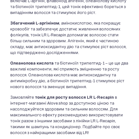
включає L-аргінін, флавоноїд апігенін, олеанолову кислоту
та біотиноїл трипептид-1, цей тонік ефективно бореться з
випадінням волосся та стимулює його ріст.
Збагачений L-аргініном
, амінокислотою, яка покращує
кровообіг та забезпечує достатнє живлення волосяних
фолікулів, тонік LR L-Recapin допомагає волоссю стати
більш сильним та здоровим. Апігенін, який є частиною
складу, має антиоксидантну дію та стимулює ріст волосся,
що підтверджено дослідженнями.
Олеанолова кислота
та біотиноїл трипептид-1 – це ще два
важливі компоненти, які сприяють зміцненню та росту
волосся. Олеанолова кислота має антиоксидантну та
антимікробну дію, а біотиноїл трипептид-1 стимулює ріст
нового волосся та зменшує випадіння.
Замовляйте
тонік для росту волосся LR L-Recapin
в
інтернет-магазині Alove.shop за доступною ціною та
насолоджуйтеся здоровим та сильним волоссям. Для
максимального ефекту рекомендуємо використовувати
тонік разом з іншими засобами з лінійки LR L-Recapin,
такими як шампунь та кондиціонер. Подбайте про своє
волосся з найкращими засобами від LR!