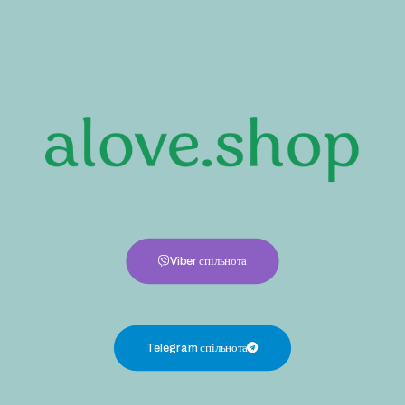
Viber спільнота
Telegram спільнота