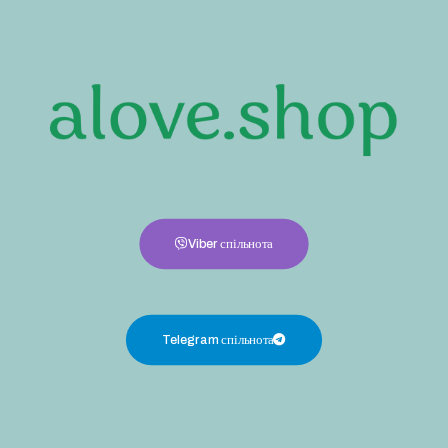
Viber спільнота
Telegram спільнота