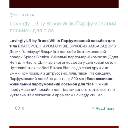
29.03.2024
Lovingly LR by Bruce Willis Парфумований
лосьйон для тіла
Lovingly LR by Bruce Willis Парфумований лосьйон для
тіла
БЛАГОРОДНІ АРОМАТИ ВІД ЗІРКОВИХ АМБАСАДОРІВ
Дотик Голлівуду! Відкрийте для себе безпомилковий
почерк Брюса Вілліса. Унікальні парфумерні композиції для
Неї і для Нього. Для чарівної атмосфери у святковий сезон.
Чуттєвий знак любові Брюса Вілліса до своєї дружини
Емми. Композиція з цитрусових, лілії, півонії та сандалу.
Парфумований лосьйон для тіла | 200 мл |
Ексклюзивно:
живильний
парфумований лосьйон для тіла
Ніжний
парфумований лосьйон для тіла живить і огортає все тіло
чуттєвим та елегантним ароматом Lovingly 200 мл
0
Read more