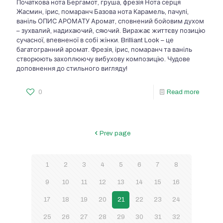
Початкова нота Бергамот, груша, фрезія Нота серця
Жасмин, ірис, помаранч Базова нота Карамель, пачулі,
ваніль ОПИС АРОМАТУ Аромат, сповнений бойовим духом
– зухвалий, надихаючий, сяючий. Виражає життєву позицію
сучасної, впевненої в собі жінки. Brilliant Look – це
багатогранний аромат. Фрезія, ірис, помаранч та ваніль
створюють захоплюючу вибухову композицію. Чудове
доповнення до стильного вигляду!
0
Read more
Prev page
1
2
3
4
5
6
7
8
9
10
11
12
13
14
15
16
17
18
19
20
21
22
23
24
25
26
27
28
29
30
31
32