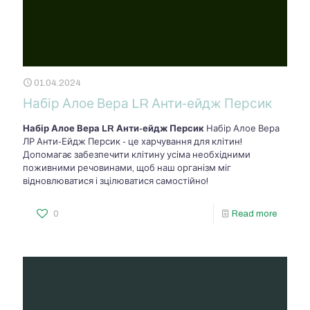
01.04.2024
Набір Алое Вера LR Анти-ейдж Персик
Набір Алое Вера LR Анти-ейдж Персик
Набір Алое Вера
ЛР Анти-Ейдж Персик - це харчування для клітин!
Допомагає забезпечити клітину усіма необхідними
поживними речовинами, щоб наш організм міг
відновлюватися і зцілюватися самостійно!
0
Read more