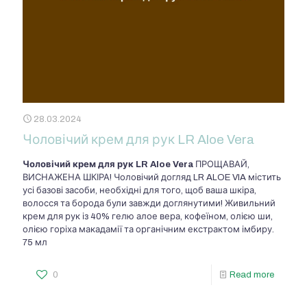
28.03.2024
Чоловічий крем для рук LR Aloe Vera
Чоловічий крем для рук LR Aloe Vera
ПРОЩАВАЙ,
ВИСНАЖЕНА ШКІРА! Чоловічий догляд LR ALOE VIA містить
усі базові засоби, необхідні для того, щоб ваша шкіра,
волосся та борода були завжди доглянутими! Живильний
крем для рук із 40% гелю алое вера, кофеїном, олією ши,
олією горіха макадамії та органічним екстрактом імбиру.
75 мл
0
Read more