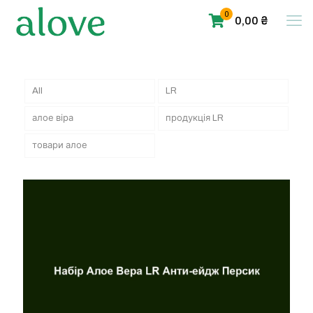
0
0,00 ₴
All
LR
алое віра
продукція LR
товари алое