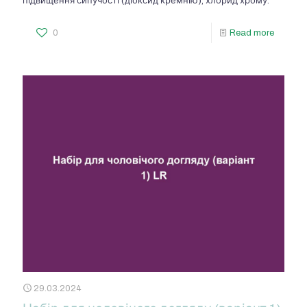
підвищення сипучості (діоксид кремнію), хлорид хрому.
0
Read more
29.03.2024