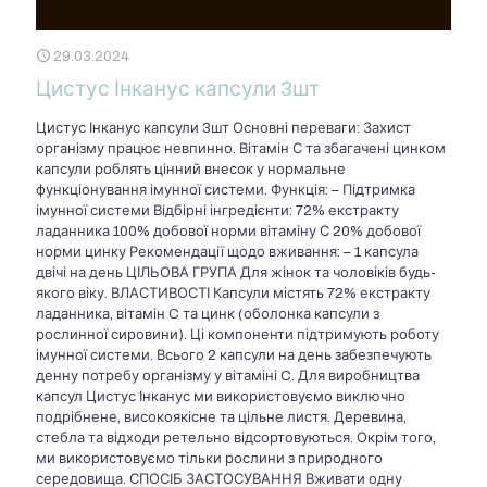
29.03.2024
Цистус Інканус капсули 3шт
Цистус Інканус капсули 3шт Основні переваги: Захист
організму працює невпинно. Вітамін С та збагачені цинком
капсули роблять цінний внесок у нормальне
функціонування імунної системи. Функція: – Підтримка
імунної системи Відбірні інгредієнти: 72% екстракту
ладанника 100% добової норми вітаміну С 20% добової
норми цинку Рекомендації щодо вживання: – 1 капсула
двічі на день ЦІЛЬОВА ГРУПА Для жінок та чоловіків будь-
якого віку. ВЛАСТИВОСТІ Капсули містять 72% екстракту
ладанника, вітамін C та цинк (оболонка капсули з
рослинної сировини). Ці компоненти підтримують роботу
імунної системи. Всього 2 капсули на день забезпечують
денну потребу організму у вітаміні C. Для виробництва
капсул Цистус Інканус ми використовуємо виключно
подрібнене, високоякісне та цільне листя. Деревина,
стебла та відходи ретельно відсортовуються. Окрім того,
ми використовуємо тільки рослини з природного
середовища. СПОСІБ ЗАСТОСУВАННЯ Вживати одну