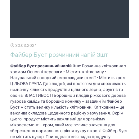
30.03.2024
Файбер Буст розчинний напій 3шт
Файбер Буст розчинний напій 3шт
Розчинна клітковина з
хромом Основні переваги • Містить клітковину •
Натуральний солодкий смак завдяки стевії • Містить хром
ЦІЛЬОВА ГРУПА Для людей, які протягом дня споживають
незначну кількість продуктів з цільного зерна, фруктів та
овочів. ВЛАСТИВОСТІ Борошно з плодів ріжкового дерева,
гуарова камідь та борошно конняку – завдяки їм Файбер
Буст містить велику кількість клітковини. Клітковина – це
важлива складова щоденного раціону харчування. Окрім
цього, продукт містить важливий для організму
мікроелемент – хром, який має велике значення для
збереження нормального рівня цукру в крові. Файбер Буст
не містить цукор. Природна стевія надає продукту