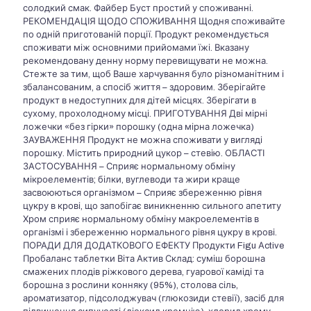
солодкий смак. Файбер Буст простий у споживанні.
РЕКОМЕНДАЦІЯ ЩОДО СПОЖИВАННЯ Щодня споживайте
по одній приготованій порції. Продукт рекомендується
споживати між основними прийомами їжі. Вказану
рекомендовану денну норму перевищувати не можна.
Стежте за тим, щоб Ваше харчування було різноманітним і
збалансованим, а спосіб життя – здоровим. Зберігайте
продукт в недоступних для дітей місцях. Зберігати в
сухому, прохолодному місці. ПРИГОТУВАННЯ Дві мірні
ложечки «без гірки» порошку (одна мірна ложечка)
ЗАУВАЖЕННЯ Продукт не можна споживати у вигляді
порошку. Містить природний цукор – стевію. ОБЛАСТІ
ЗАСТОСУВАННЯ – Сприяє нормальному обміну
мікроелементів; білки, вуглеводи та жири краще
засвоюються організмом – Сприяє збереженню рівня
цукру в крові, що запобігає виникненню сильного апетиту
Хром сприяє нормальному обміну макроелементів в
організмі і збереженню нормального рівня цукру в крові.
ПОРАДИ ДЛЯ ДОДАТКОВОГО ЕФЕКТУ Продукти Figu Аctive
Пробаланс таблетки Віта Актив Склад: суміш борошна
смажених плодів ріжкового дерева, гуарової каміді та
борошна з рослини конняку (95%), столова сіль,
ароматизатор, підсолоджувач (глюкозиди стевії), засіб для