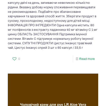
капсулу двічі на день, запиваючи невеликою кількістю
рідини. Вказану добову норму споживання перевищувати
не рекомендовано. Подбайте про збалансоване
харчування та здоровий спосіб життя. Зберігати продукт в
сухому, прохолодному, недоступному для дітей місці.
ІНФОРМАЦІЯ ПРО ІНГРЕДІЄНТИ Одна капсула містить: 80
мг поліфенолів з екстракту ладанника 40 мг вітаміну C 1 мг
цинку ОБЛАСТЬ ЗАСТОСУВАННЯ Підтримка імунної
системи. Вітамін C підтримує нормальну роботу імунної
системи. СУПУТНІ ПРОДУКТИ Цистус Інканус трав’яний
чай, Цистус Інканус спрей 3 шт х 60 капсул / 33,5 г
0
Read more