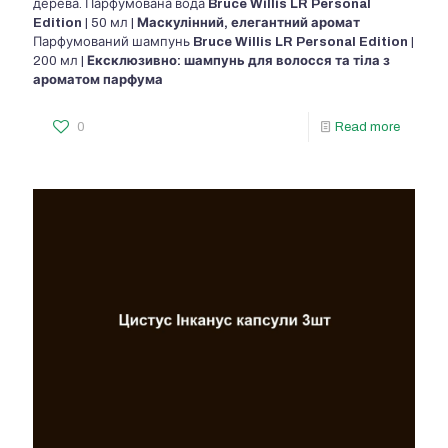
дерева. Парфумована вода
Bruce Willis LR Personal
Edition
| 50 мл |
Маскулінний,
елегантний аромат
Парфумований шампунь
Bruce Willis LR Personal Edition
|
200 мл |
Ексклюзивно:
шампунь для волосся та тіла
з
ароматом парфума
0
Read more