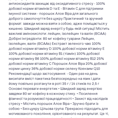
антиоксидантів захищає від оксидативного стресу - 100%
добової норми вітамінів D та E - Вітамін С для підтримки
імунної системи - порошок Алое Віра для загального
доброго самопочуття без цукру Практичний та зручний
формат: завжди можна взяти з собою, адже поміщається у
кишеню. Швидкий заряд енергії у будь-якій ситуації Містить
важливі амінокислоти: лейцин, ізолейцин та валін (BCAA)
Добірні інгредієнти: 80 мг кофеїну гуарани Лейцин,
ізолейцин, валін (BCAAs) Екстракт зеленого чаю 100%
добової норми вітаміну D 100% добової норми вітаміну Е
100% добової норми вітаміну В1 (тіамін) 100% добової
норми вітаміну В6 100% добової норми вітаміну В12 25%
добової норми вітаміну С Порошок Алое Віра 20% добової
норми цинку 36% добової норми селену Коензим Q10
Рекомендації щодо застосування: - Один раз на день
висипати вміст пакетика безпосередньо на язик і дати
йому повільно розтанути в роті 35 г / 14 стиків по 2,5 г
Основні переваги енергетик • Швидкий заряд енергією
завдяки 80 мг кофеїну в кожному стику. • Посилення
фізичної та розумової працездатності • Захист від наслідків
стресу • Містить порошок Алое Віра • Зручно брати із
собою • Без цукру Цільова група: Прекрасно підходить для
мотивованого покоління, орієнтованого на результат. Це ті,