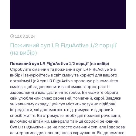
12.03.2024
Поживний суп LR FiguActive 1/2 порції
(на вибір)
Поживний суп LR FiguActive 1/2 порції (на вибір)
Спробуйте смачний та поживний суп LR FiguActive (на
вибір) і занурюйтесь в світ смаку та користі для вашого
організму! Цей суп LR FiguActive пропонує різноманіття
смаків, щоб задовольнити ваші смакові пристрасті і
задовольнити ваші дієтичні потреби. Ви можете обрати
свій улюблений смак: овочевий, томатний, каррі. Завдяки
унікальному складу, цей суп містить розумно підібрані
інгредієнти, які допомагають підтримувати здоровий
спосіб життя. Ви отримуєте необхідні поживні речовини,
включаючи вітаміни, мінерали та інші корисні речовини.
Суп LR FiguActive - це не просто смачний суп, але і здорова
альтернатива для повноцінного харчування. Він допоможе