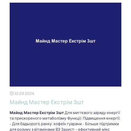
12.03.2024
Майнд Мастер Екстрім 3шт
Майнд Мастер Екстрім 3шт
Для миттєвого заряду енергії
та прискореного метаболізму Функції: Підвищення енергії:
- Для бадьорого ранку: кофеїн гуарани - Більше підтримки
для розуму з вітамінами В3 Захист: - ефективний мікс