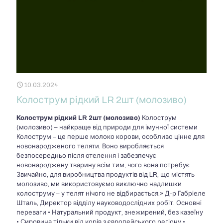
10.03.2024
Колострум рідкий LR 2шт (молозиво)
Колострум рідкий LR 2шт (молозиво)
Колострум
(молозиво) – найкраще від природи для імунної системи
Колострум – це перше молоко корови, особливо цінне для
новонародженого теляти. Воно виробляється
безпосередньо після отелення і забезпечує
новонароджену тварину всім тим, чого вона потребує.
Звичайно, для виробництва продуктів від LR, що містять
молозиво, ми використовуємо виключно надлишки
колоструму – у телят нічого не відбирається.» Д-р Габріеле
Шталь, Директор відділу науководослідних робіт. Основні
переваги • Натуральний продукт, знежирений, без казеїну
• Сировина тільки від корів з європейського регіону •