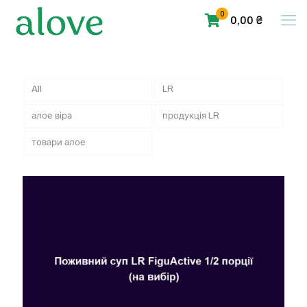
0
0,00 ₴
All
LR
алое віра
продукція LR
товари алое