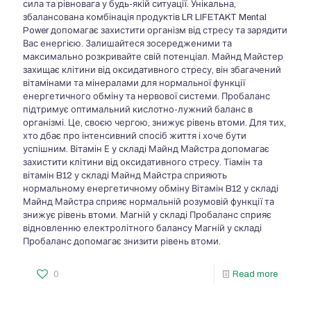
сила та рівновага у будь-якій ситуації. Унікальна,
збалансована комбінація продуктів LR LIFETAKT Mental
Power допомагає захистити організм від стресу та зарядити
Вас енергією. Залишайтеся зосередженими та
максимально розкривайте свій потенціал. Майнд Майстер
захищає клітини від оксидативного стресу, він збагачений
вітамінами та мінералами для нормальної функції
енергетичного обміну та нервової системи. Пробаланс
підтримує оптимальний кислотно-лужний баланс в
організмі. Це, своєю чергою, знижує рівень втоми. Для тих,
хто дбає про інтенсивний спосіб життя і хоче бути
успішним. Вітамін Е у складі Майнд Майстра допомагає
захистити клітини від оксидативного стресу. Тіамін та
вітамін B12 у складі Майнд Майстра сприяють
нормальному енергетичному обміну Вітамін B12 у складі
Майнд Майстра сприяє нормальній розумовій функції та
знижує рівень втоми. Магній у складі Пробаланс сприяє
відновленню електролітного балансу Магній у складі
Пробаланс допомагає знизити рівень втоми.
0
Read more