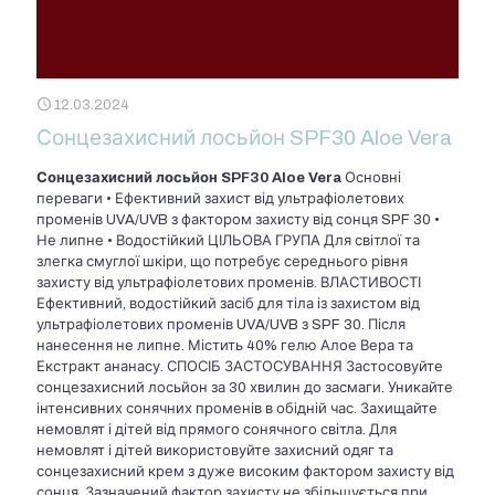
12.03.2024
Сонцезахисний лосьйон SPF30 Aloe Vera
Сонцезахисний лосьйон SPF30 Aloe Vera
Основні
переваги • Ефективний захист від ультрафіолетових
променів UVA/UVB з фактором захисту від сонця SPF 30 •
Не липне • Водостійкий ЦІЛЬОВА ГРУПА Для світлої та
злегка смуглої шкіри, що потребує середнього рівня
захисту від ультрафіолетових променів. ВЛАСТИВОСТІ
Ефективний, водостійкий засіб для тіла із захистом від
ультрафіолетових променів UVA/UVB з SPF 30. Після
нанесення не липне. Містить 40% гелю Алое Вера та
Екстракт ананасу. СПОСІБ ЗАСТОСУВАННЯ Застосовуйте
сонцезахисний лосьйон за 30 хвилин до засмаги. Уникайте
інтенсивних сонячних променів в обідній час. Захищайте
немовлят і дітей від прямого сонячного світла. Для
немовлят і дітей використовуйте захисний одяг та
сонцезахисний крем з дуже високим фактором захисту від
сонця. Зазначений фактор захисту не збільшується при