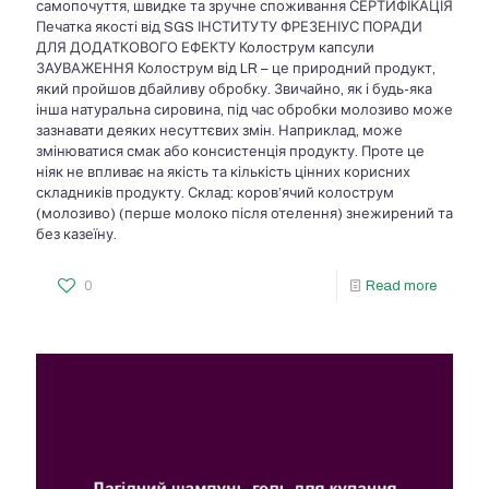
самопочуття, швидке та зручне споживання СЕРТИФІКАЦІЯ
Печатка якості від SGS ІНСТИТУТУ ФРЕЗЕНІУС ПОРАДИ
ДЛЯ ДОДАТКОВОГО ЕФЕКТУ Колострум капсули
ЗАУВАЖЕННЯ Колострум від LR – це природний продукт,
який пройшов дбайливу обробку. Звичайно, як і будь-яка
інша натуральна сировина, під час обробки молозиво може
зазнавати деяких несуттєвих змін. Наприклад, може
змінюватися смак або консистенція продукту. Проте це
ніяк не впливає на якість та кількість цінних корисних
складників продукту. Склад: коров’ячий колострум
(молозиво) (перше молоко після отелення) знежирений та
без казеїну.
0
Read more