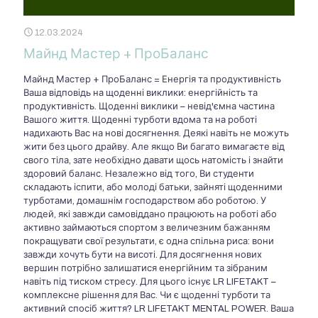
12.03.2024
Майнд Мастер + ПроБаланс
Майнд Мастер + ПроБаланс = Енергія та продуктивність
Ваша відповідь на щоденні виклики: енергійність та
продуктивність. Щоденні виклики – невід'ємна частина
Вашого життя. Щоденні турботи вдома та на роботі
надихають Вас на нові досягнення. Деякі навіть не можуть
жити без цього драйву. Але якщо Ви багато вимагаєте від
свого тіла, зате необхідно давати щось натомість і знайти
здоровий баланс. Незалежно від того, Ви студенти
складають іспити, або молоді батьки, зайняті щоденними
турботами, домашнім господарством або роботою. У
людей, які завжди самовіддано працюють на роботі або
активно займаються спортом з величезним бажанням
покращувати свої результати, є одна спільна риса: вони
завжди хочуть бути на висоті. Для досягнення нових
вершин потрібно залишатися енергійним та зібраним
навіть під тиском стресу. Для цього існує LR LIFETAKT –
комплексне рішення для Вас. Чи є щоденні турботи та
активний спосіб життя? LR LIFETAKT MENTAL POWER. Ваша