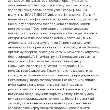
хто має активну життєву позицію, орієнтуються на
досягнення успіхів і одночасно свідомо ставляться до
здоров'я і приділяють багато уваги своїм фізичним
відчуттям. ВЛАСТИВОСТІ 2в1: енергія та захист. Прямий,
інтенсивний та ефективний заряд енергією, що дозволяє
Вам знову працювати зосереджено та поповнювати
нестачу енергії. Зручний формат у стиках дозволяє
покласти його в кишеню та приймати без води. Кофеїн із
екстрактом зеленого чаю та амінокислотами (BCAA –
амінокислоти з розгалуженими бічними ланцюгами)
активують обмін речовин і на короткий час дають Вашому
організму енергію, внаслідок чого Ви можете виконувати
безпосередні дії. Вітаміни групи В зменшують втому та
підтримують Ваші психічні та когнітивні функції.
Підвищується реакція, дії стають швидшими і Ви
почуваєтеся бадьоріше. Таким чином, незважаючи на
стрес, Ви залишаєтеся сфокусованими та працездатними.
Рекомендації щодо застосування. Раз на день висипати
вміст одного пакетика прямо на язик і повільно
розсмоктати. легко відкривається. Не вимагає води. Дає
потужний заряд. Зручний формат у стику. Вказану дозу
вживання перевищувати не можна. Біологічно активні
харчові добавки не можуть замінити різноманітне та
збалансоване харчування та здоровий спосіб життя.