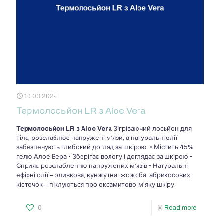
10.03.2024
Термолосьйон LR з Aloe Vera
Термолосьйон LR з Aloe Vera
Зігріваючий лосьйон для
тіла, розслаблює напружені м’язи, а натуральні олії
забезпечують глибокий догляд за шкірою. • Містить 45%
гелю Алое Вера • Зберігає вологу і доглядає за шкірою •
Сприяє розслабленню напружених м’язів • Натуральні
ефірні олії – оливкова, кунжутна, жожоба, абрикосових
кісточок – піклуються про оксамитово-м’яку шкіру.
0
Read more