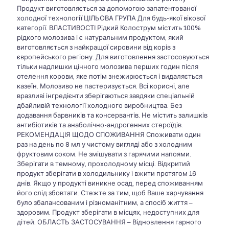
Продукт виготовляється за допомогою запатентованої
холодної технології ЦІЛЬОВА ГРУПА Для будь-якої вікової
категорії. ВЛАСТИВОСТІ Рідкий Колострум містить 100%
рідкого молозива і є натуральним продуктом, який
виготовляється з найкращої сировини від корів з
європейського регіону. Для виготовлення застосовуються
тільки надлишки цінного молозива перших годин після
отелення корови, яке потім знежирюється і видаляється
казеїн. Молозиво не пастеризується. Всі корисні, але
вразливі інгредієнти зберігаються завдяки спеціальній
дбайливій технології холодного виробництва. Без
додавання барвників та консервантів. Не містить залишків
антибіотиків та анаболічно-андрогенних стероїдів.
РЕКОМЕНДАЦІЯ ЩОДО СПОЖИВАННЯ Споживати один
раз на день по 8 мл у чистому вигляді або з холодним
фруктовим соком. Не змішувати з гарячими напоями.
Зберігати в темному, прохолодному місці. Відкритий
продукт зберігати в холодильнику і вжити протягом 16
днів. Якщо у продукті виникне осад, перед споживанням
його слід збовтати. Стежте за тим, щоб Ваше харчування
було збалансованим і різноманітним, а спосіб життя –
здоровим. Продукт зберігати в місцях, недоступних для
дітей. ОБЛАСТЬ ЗАСТОСУВАННЯ – Відновлення гарного