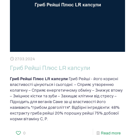
27.03.2024
Гриб Рейші Плюс LR капсули
Гриб Рейші Плюс LR капсули
Гриб Рейші - його корисні
властивості цінуються і сьогодні: – Сприяє утворенню
колагену – Сприяє енергетичному обміну – Знижує втому
– Зміцнює кістки та зуби – Захищає клітини від стресу –
Підходить для веганів Саме за ці властивості його
називають "грибом довголіття". Відбірні інгредієнти: 48%
екстракту гриба рейші 20% порошку рейші 75% добової
норми вітаміну С, Р.
0
Read more