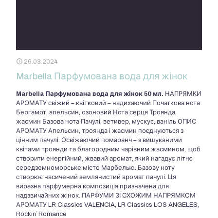
26.03.2024
Marbella Парфумована вода для жінок
Marbella Парфумована вода для жінок
50 мл.
НАПРЯМКИ
АРОМАТУ свіжий – квітковий – надихаючий Початкова нота
Бергамот, апельсин, озоновий Нота серця Троянда,
жасмин Базова нота Пачулі, ветивер, мускус, ваніль ОПИС
АРОМАТУ Апельсин, троянда і жасмин поєднуються з
цінним пачулі. Освіжаючий помаранч – з вишуканими
квітами троянди та благородним чарівним жасмином, щоб
створити енергійний, жвавий аромат, який нагадує літнє
середземноморське місто Марбелью. Базову ноту
створює насичений землянистий аромат пачулі. Ця
виразна парфумерна композиція призначена для
надзвичайних жінок. ПАРФУМИ ЗІ СХОЖИМ НАПРЯМКОМ
АРОМАТУ LR Classics VALENCIA, LR Classics LOS ANGELES,
Rockin´ Romance