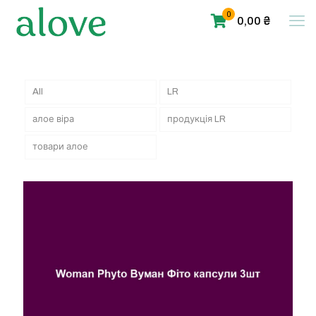
0
0,00 ₴
All
LR
алое віра
продукція LR
товари алое