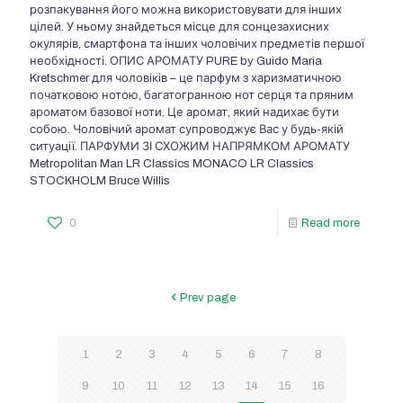
розпакування його можна використовувати для інших
цілей. У ньому знайдеться місце для сонцезахисних
окулярів, смартфона та інших чоловічих предметів першої
необхідності. ОПИС АРОМАТУ PURE by Guido Maria
Kretschmer для чоловіків – це парфум з харизматичною
початковою нотою, багатогранною нот серця та пряним
ароматом базової ноти. Це аромат, який надихає бути
собою. Чоловічий аромат супроводжує Вас у будь-якій
ситуації. ПАРФУМИ ЗІ СХОЖИМ НАПРЯМКОМ АРОМАТУ
Metropolitan Man LR Classics MONACO LR Classics
STOCKHOLM Bruce Willis
0
Read more
Prev page
1
2
3
4
5
6
7
8
9
10
11
12
13
14
15
16