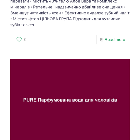
переваги • Містить 40% гелю Алое Вера та комплекс
мінералів • Ретельне і надзвичайно дбайливе очищення •
Зменшує чутливість ясен • Ефективно видаляє зубний наліт
• Містить фтор ЦІЛЬОВА ГРУПА Підходить для чутливих
зубів та ясен.
0
Read more