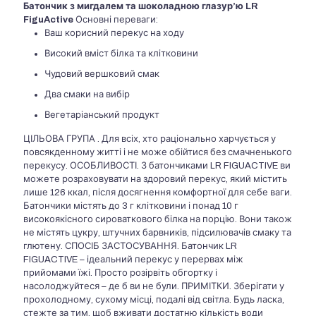
Батончик з мигдалем та шоколадною глазур’ю LR
FiguActive
Основні переваги:
Ваш корисний перекус на ходу
Високий вміст білка та клітковини
Чудовий вершковий смак
Два смаки на вибір
Вегетаріанський продукт
ЦІЛЬОВА ГРУПА . Для всіх, хто раціонально харчується у
повсякденному житті і не може обійтися без смачненького
перекусу. ОСОБЛИВОСТІ. З батончиками LR FIGUACTIVE ви
можете розраховувати на здоровий перекус, який містить
лише 126 ккал, після досягнення комфортної для себе ваги.
Батончики містять до 3 г клітковини і понад 10 г
високоякісного сироваткового білка на порцію. Вони також
не містять цукру, штучних барвників, підсилювачів смаку та
глютену. СПОСІБ ЗАСТОСУВАННЯ. Батончик LR
FIGUACTIVE – ідеальний перекус у перервах між
прийомами їжі. Просто розірвіть обгортку і
насолоджуйтеся – де б ви не були. ПРИМІТКИ. Зберігати у
прохолодному, сухому місці, подалі від світла. Будь ласка,
стежте за тим, щоб вживати достатню кількість води