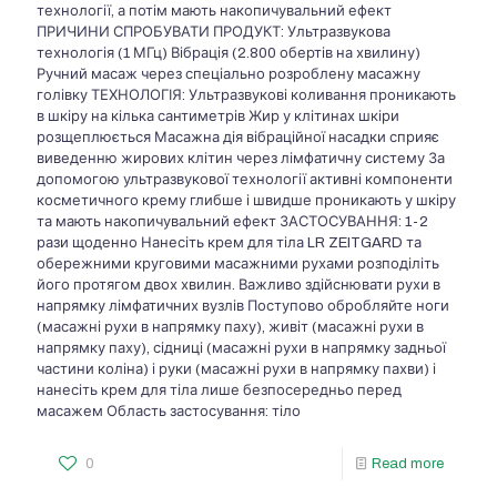
технології, а потім мають накопичувальний ефект
ПРИЧИНИ СПРОБУВАТИ ПРОДУКТ: Ультразвукова
технологія (1 МГц) Вібрація (2.800 обертів на хвилину)
Ручний масаж через спеціально розроблену масажну
голівку ТЕХНОЛОГІЯ: Ультразвукові коливання проникають
в шкіру на кілька сантиметрів Жир у клітинах шкіри
розщеплюється Масажна дія вібраційної насадки сприяє
виведенню жирових клітин через лімфатичну систему За
допомогою ультразвукової технології активні компоненти
косметичного крему глибше і швидше проникають у шкіру
та мають накопичувальний ефект ЗАСТОСУВАННЯ: 1-2
рази щоденно Нанесіть крем для тіла LR ZEITGARD та
обережними круговими масажними рухами розподіліть
його протягом двох хвилин. Важливо здійснювати рухи в
напрямку лімфатичних вузлів Поступово обробляйте ноги
(масажні рухи в напрямку паху), живіт (масажні рухи в
напрямку паху), сідниці (масажні рухи в напрямку задньої
частини коліна) і руки (масажні рухи в напрямку пахви) і
нанесіть крем для тіла лише безпосередньо перед
масажем Область застосування: тіло
0
Read more