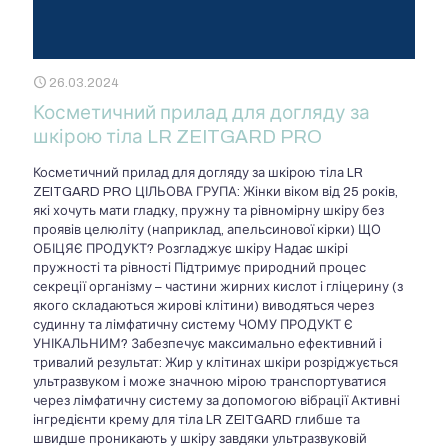
26.03.2024
Косметичний прилад для догляду за
шкірою тіла LR ZEITGARD PRO
Косметичний прилад для догляду за шкірою тіла LR
ZEITGARD PRO ЦІЛЬОВА ГРУПА: Жінки віком від 25 років,
які хочуть мати гладку, пружну та рівномірну шкіру без
проявів целюліту (наприклад, апельсинової кірки) ЩО
ОБІЦЯЄ ПРОДУКТ? Розгладжує шкіру Надає шкірі
пружності та рівності Підтримує природний процес
секреції організму – частини жирних кислот і гліцерину (з
якого складаються жирові клітини) виводяться через
судинну та лімфатичну систему ЧОМУ ПРОДУКТ Є
УНІКАЛЬНИМ? Забезпечує максимально ефективний і
тривалий результат: Жир у клітинах шкіри розріджується
ультразвуком і може значною мірою транспортуватися
через лімфатичну систему за допомогою вібрації Активні
інгредієнти крему для тіла LR ZEITGARD глибше та
швидше проникають у шкіру завдяки ультразвуковій