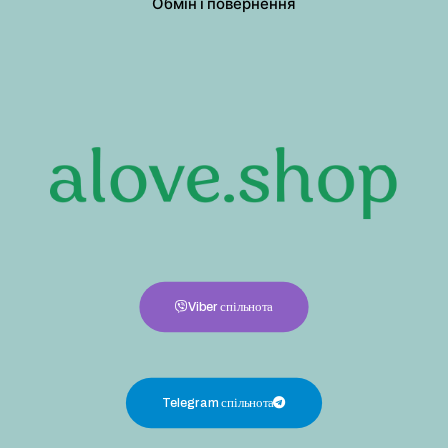
Обмін і повернення
Viber спільнота
Telegram спільнота