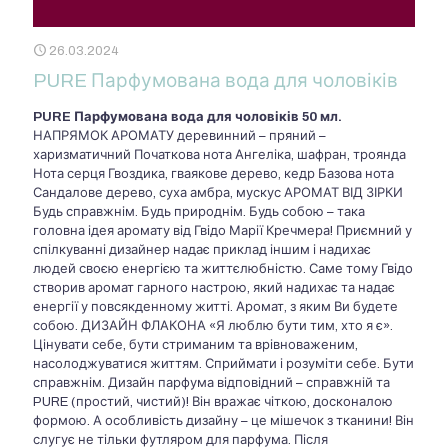
26.03.2024
PURE Парфумована вода для чоловіків
PURE Парфумована вода для чоловіків
50 мл.
НАПРЯМОК АРОМАТУ деревинний – пряний –
харизматичний Початкова нота Ангеліка, шафран, троянда
Нота серця Гвоздика, гваякове дерево, кедр Базова нота
Сандалове дерево, суха амбра, мускус АРОМАТ ВІД ЗІРКИ
Будь справжнім. Будь природнім. Будь собою – така
головна ідея аромату від Гвідо Марії Кречмера! Приємний у
спілкуванні дизайнер надає приклад іншим і надихає
людей своєю енергією та життєлюбністю. Саме тому Гвідо
створив аромат гарного настрою, який надихає та надає
енергії у повсякденному житті. Аромат, з яким Ви будете
собою. ДИЗАЙН ФЛАКОНА «Я люблю бути тим, хто я є».
Цінувати себе, бути стриманим та врівноваженим,
насолоджуватися життям. Сприймати і розуміти себе. Бути
справжнім. Дизайн парфума відповідний – справжній та
PURE (простий, чистий)! Він вражає чіткою, досконалою
формою. А особливість дизайну – це мішечок з тканини! Він
слугує не тільки футляром для парфума. Після