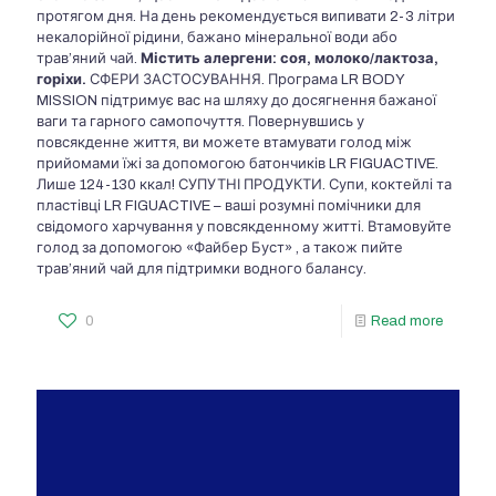
протягом дня. На день рекомендується випивати 2-3 літри
некалорійної рідини, бажано мінеральної води або
трав’яний чай.
Містить алергени: соя, молоко/лактоза,
горіхи.
СФЕРИ ЗАСТОСУВАННЯ. Програма LR BODY
MISSION підтримує вас на шляху до досягнення бажаної
ваги та гарного самопочуття. Повернувшись у
повсякденне життя, ви можете втамувати голод між
прийомами їжі за допомогою батончиків LR FIGUACTIVE.
Лише 124-130 ккал! СУПУТНІ ПРОДУКТИ. Супи, коктейлі та
пластівці LR FIGUACTIVE – ваші розумні помічники для
свідомого харчування у повсякденному житті. Втамовуйте
голод за допомогою «Файбер Буст» , а також пийте
трав’яний чай для підтримки водного балансу.
0
Read more