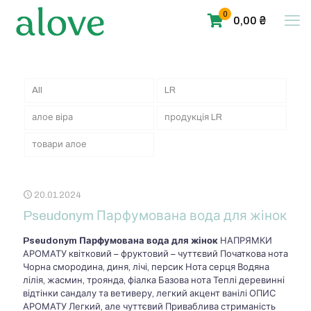
0
0,00 ₴
All
LR
алое віра
продукція LR
товари алое
20.01.2024
Pseudonym Парфумована вода для жінок
Pseudonym Парфумована вода для жінок
НАПРЯМКИ
АРОМАТУ квітковий – фруктовий – чуттєвий Початкова нота
Чорна смородина, диня, лічі, персик Нота серця Водяна
лілія, жасмин, троянда, фіалка Базова нота Теплі деревинні
відтінки сандалу та ветиверу, легкий акцент ванілі ОПИС
АРОМАТУ Легкий, але чуттєвий Приваблива стриманість