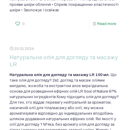
прояви шкіри обличчя • Сприяє покращенню еластичності
шкіри • Зволожує і освіжає
0
Read more
20.01.2024
Натуральна олія для догляду та масажу
LR
Натуральна олія для догляду та масажу LR
100 мл.
Що
таке олія для догляду? 2в1: догляд та масаж оліями
мигдалю, жожоба та екстрактом алое вера Ідеальна
основа для розведення ефірних олій LR Soul of Nature 97%
натуральних інгредієнтів Кому підходить олія для догляду?
Для тих, хто віддає перевагу нейтральній за ароматом,
насиченій олії для тіла/масажу або олії, яку можна
ароматизувати відповідно до індивідуальних вподобань
шляхом додавання натуральних ефірних олій. Які якості у
олії для догляду ? М'яка, без аромату олія для догляду за