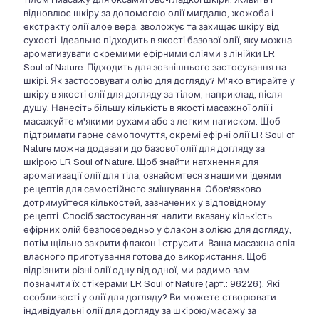
тілом і масажу для оксамитово-гладкої шкіри. Живить і
відновлює шкіру за допомогою олії мигдалю, жожоба і
екстракту олії алое вера, зволожує та захищає шкіру від
сухості. Ідеально підходить в якості базової олії, яку можна
ароматизувати окремими ефірними оліями з лінійки LR
Soul of Nature. Підходить для зовнішнього застосування на
шкірі. Як застосовувати олію для догляду? М'яко втирайте у
шкіру в якості олії для догляду за тілом, наприклад, після
душу. Нанесіть більшу кількість в якості масажної олії і
масажуйте м'якими рухами або з легким натиском. Щоб
підтримати гарне самопочуття, окремі ефірні олії LR Soul of
Nature можна додавати до базової олії для догляду за
шкірою LR Soul of Nature. Щоб знайти натхнення для
ароматизації олії для тіла, ознайомтеся з нашими ідеями
рецептів для самостійного змішування. Обов'язково
дотримуйтеся кількостей, зазначених у відповідному
рецепті. Спосіб застосування: налити вказану кількість
ефірних олій безпосередньо у флакон з олією для догляду,
потім щільно закрити флакон і струсити. Ваша масажна олія
власного приготування готова до використання. Щоб
відрізнити різні олії одну від одної, ми радимо вам
позначити їх стікерами LR Soul of Nature (арт.: 96226). Які
особливості у олії для догляду? Ви можете створювати
індивідуальні олії для догляду за шкірою/масажу за