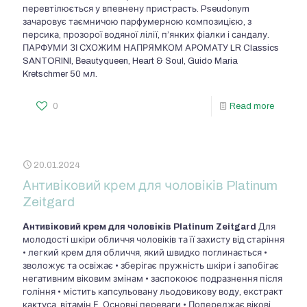
перевтілюється у впевнену пристрасть. Pseudonym
зачаровує таємничою парфумерною композицією, з
персика, прозорої водяної лілії, п’янких фіалки і сандалу.
ПАРФУМИ ЗІ СХОЖИМ НАПРЯМКОМ АРОМАТУ LR Classics
SANTORINI, Вeautyqueen, Heart & Soul, Guido Maria
Kretschmer 50 мл.
0
Read more
20.01.2024
Антивіковий крем для чоловіків Platinum
Zeitgard
Антивіковий крем для чоловіків Platinum Zeitgard
Для
молодості шкіри обличчя чоловіків та її захисту від старіння
• легкий крем для обличчя, який швидко поглинається •
зволожує та освіжає • зберігає пружність шкіри і запобігає
негативним віковим змінам • заспокоює подразнення після
гоління • містить капсульовану льодовикову воду, екстракт
кактуса, вітамін Е. Основні переваги • Попереджає вікові