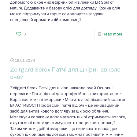
допомогою окремих ефірних олій з лінійки LR Soul of
Nature. Додавайте у базову олію для догляду. Кожна олія
може підтримувати гарне самопочуття завдяки
спеціальній ароматичній композиції.
0
Read more
19.01.2024
Zeitgard Serox Патчі для шкіри навколо
очей
Zeitgard Serox Патчі для шкіри навколо очей Основні
переваги • Патчі під очі для професійного використання •
Вирівнює мімічні зморшки • Містить ліофілізований колаген
ВЛАСТИВОСТІ Професійні патчі під очі – це інноваційний
засіб для антивікового догляду за шкірою обличчя.
Молекули колагену допомагають шкірі утримувати вологу,
а аутогенні пептиди стимулюють процес регенерації.
Таким чином, дрібні зморшки, що виникають внаслідок
сухості шкіри, зменшуються, і можна протидіяти мімічним