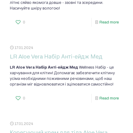
літнє сяйво якомога довше - ззовні та зсередини.
Насичуйте шкіру вологою!
0
Read more
17.01.2024
LR Aloe Vera Набір Анті-ейдж Мед
LR Aloe Vera Набір Анті-ейдж Мед
Wellness Набір - це
харчування для клітин! Допомагає забезпечити клітину
усіма необхідними поживними речовинами, щоб наш
організм міг відновлюватися і зцілюватися самостійно!
0
Read more
17.01.2024
Корегуючий крем для тіла Aloe Vera