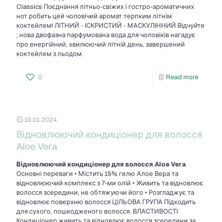
Classics Поєднання літньо-свіжих і гостро-ароматичних
нот робить цей чоловічий аромат терпким літнім
коктейлем! ЛІТНИЙ - ІСКРИСТИЙ - МАСКУЛІННИЙ Відчуйте
; нова двофазна парфумована вода для чоловіків нагадує
про енергійний, хвилюючий літній день, завершений
коктейлем з льодом.
0
Read more
19.01.2024
Відновлюючий кондиціонер для волосся
Aloe Vera
Відновлюючий кондиціонер для волосся Aloe Vera
Основні переваги • Містить 15% гелю Алое Вера та
відновлюючий комплекс з 7-ми олій • Живить та відновлює
волосся зсередини, не обтяжуючи його • Розгладжує та
відновлює поверхню волосся ЦІЛЬОВА ГРУПА Підходить
для сухого, пошкодженого волосся. ВЛАСТИВОСТІ
Кондиціонер живить та відновлює волосся зсередини за