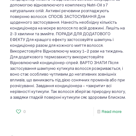
допомогою відновлюючого комплексу Nutri-Oil з 7
натуральних олій. Активні речовини розгладжують
поверхню волосся. СПОСІБ ЗАСТОСУВАННЯ Для
щоденного застосування. Нанесіть необхідну кількість
кондиціонера на мокре волосся по всій довжині. Лишіть на
2-3 хвилини та змийте. ПОРАДИ ДЛЯ ДОДАТОВОГО
ЕФЕКТУ Для кращого ефекту застосовуйте шампунь і
кондиціонер разом для кожного миття волосся.
Використовуйте Відновлюючу маску 1–2 рази на тиждень.
Для додаткового термозахисту використовуйте
Відновлюючий кондиціонер-спрей. ВАРТО ЗНАТИ Після
застосування шампуню кутикула волосся розкривається, і
воно стає особливо чутливим до негативних зовнішніх
впливів, що виникають під дією сонячних променів або при
розчісуванні. Завдання кондиціонера – «закрити» всі
нерівності кутикули. Так волосся зберігає природну вологу,
а завдяки гладкій поверхні кутикули сяє здоровим блиском.
0
Read more