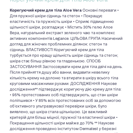
Корегуючий крем для тіла Aloe Vera
Основні переваги •
Для пружної шкіри сідниць та стегон • Покращує
еластичність та пружність шкіри • Сприяє підвищенню
щільності шкіри, розгладжує • Містить 30% гелю Алое
Вера, натуральний екстракт зеленого чаю та комплекс
активних компонентів Legance. ЦІЛЬОВА ГРУПА Насичений
догляд для жіночих проблемних ділянок: стегон та
сідниць. ВЛАСТИВОСТІ Коригуючий крем для тіла
турбується про кращу щільність шкіри сідниць та стегон;
шкіра стає більш рівною та гладенькою. СПОСІБ
ЗАСТОСУВАННЯ Застосовувати крем для тіла двічі на день.
Після прийняття душу або ванни, видавити невелику
кількість крему на долоню та втирати в шкіру всього тіла
круговими масажними рухами. ДОСЛІДЖЕННЯ Наукове
дослідження** підтверджує коригуючу дію крему для тіла:
• 95% протестованих осіб підтверджують, що стан шкіри
поліпшився • У 85% всіх протестованих осіб за допомогою
об’єктивного ультразвукової перевірки шкіри, було
виявлено, що шкіра стала щільнішою. Це важливий
критерій для більш міцної, пружної та еластичної шкіри •
Покращення щільності шкіри майже до 70% ** Наукове
дослідження проведено інститутом Dermatest у березні