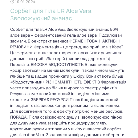
19.01.2024
Сорбет для тіла LR Aloe Vera
Зволожуючий ананас
Сорбет для тіла LR Aloe Vera Зволожуючий ананас 50%
алое вера + ферментований гель алое вера, Підсилювач
засмаги, Біоекстракт ананаса ФЕРМЕНТОВАНІ АКТИВНІ
РЕЧОВИНИ Ферментація – це тренд, що прийшов із Кореї.
Це ферментативне перетворення органічних речовин за
допомогою грибів/бактерій (наприклад, дріжджів).
Переваги: ВИСОКА БІОДОСТУПНІСТЬ Більші молекули
«розрізаються» на менші молекули і таким чином можуть
глибше та швидше проникати у шкіру. Вони стають більш
«біодоступними» РІЗНОМАНІТНІСТЬ ЕФЕКТІВ Ферментація
часто призводить до більш широкого спектру ефектів.
Результатом є новий активний інгредієнт з іншими
якостями. ЗБЕРІГАЄ РЕСУРСИ Після бродіння активний
інгредієнт стає висококонцентрованим та ефективним.
Для досягнення того ж ефекту потрібно менше ресурсів.
ПОРАДА. Після освіжаючого душу зі зволожуючою піною
для душу Aloe Vera завершіть процедуру догляду,
круговими рухами втираючи у шкіру ананасовий сорбет
для тіла Aloe Vera. Зволоження шкіри допоможе зберегти