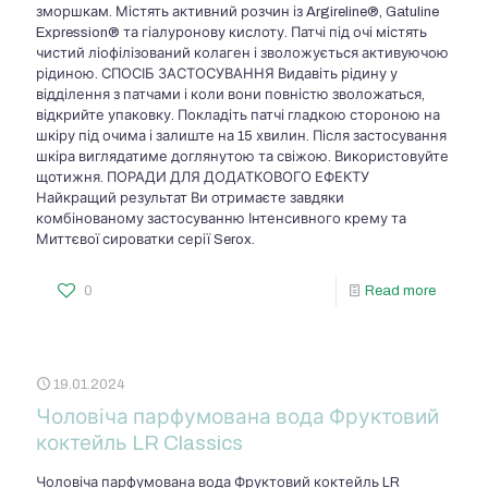
зморшкам. Містять активний розчин із Argireline®, Gatuline
Expression® та гіалуронову кислоту. Патчі під очі містять
чистий ліофілізований колаген і зволожується активуючою
рідиною. СПОСІБ ЗАСТОСУВАННЯ Видавіть рідину у
відділення з патчами і коли вони повністю зволожаться,
відкрийте упаковку. Покладіть патчі гладкою стороною на
шкіру під очима і залиште на 15 хвилин. Після застосування
шкіра виглядатиме доглянутою та свіжою. Використовуйте
щотижня. ПОРАДИ ДЛЯ ДОДАТКОВОГО ЕФЕКТУ
Найкращий результат Ви отримаєте завдяки
комбінованому застосуванню Інтенсивного крему та
Миттєвої сироватки серії Serox.
0
Read more
19.01.2024
Чоловіча парфумована вода Фруктовий
коктейль LR Classics
Чоловіча парфумована вода Фруктовий коктейль LR