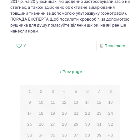
2017 р. на 20 учасниках, які щоденно застосовували засіб на
стегнах, а також здійснено об’єктивне вимірювання
товщини тканини за допомогою ультразвуку (сонографія).
ПОРАДА ЕКСПЕРТА Щоб посилити кровообіг, за допомогою
рушника для душу помасуйте ділянки шкіри, на які раніше
нанесли крем.
0
Read more
Prev page
1
2
3
4
5
6
7
8
9
10
11
12
13
14
15
16
17
18
19
20
21
22
23
24
25
26
27
28
29
30
31
32
33
34
35
36
37
38
39
40