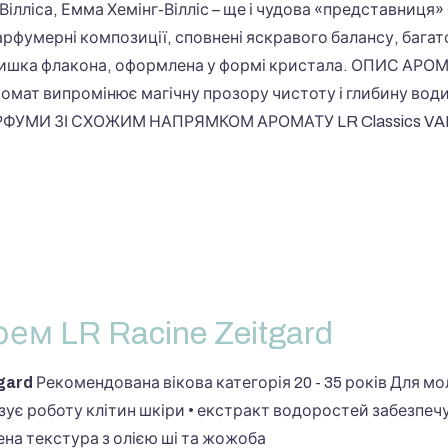
Вілліса, Емма Хемінг-Вілліс – ще і чудова «представниця
парфумерні композиції, сповнені яскравого балансу, багато
ришка флакона, оформлена у формі кристала. ОПИС АРОМ
ромат випромінює магічну прозору чистоту і глибину вод
АРФУМИ ЗІ СХОЖИМ НАПРЯМКОМ АРОМАТУ LR Classics VALE
ем LR Racine Zeitgard
gard
Рекомендована вікова категорія 20 - 35 років Для мол
зує роботу клітин шкіри • екстракт водоростей забезпечу
ена текстура з олією ші та жожоба