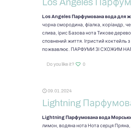
Los Angeles Парфум
Los Angeles Парфумована вода для ж
чорна смородина, фіалка, коріандр, че
слива, ірис Базова нота Тикове дерев
сповнений життя. Ігристий коктейль з а
пожвавлює. ПАРФУМИ ЗІ СХОЖИМ НАПР
Do you like it?
0
09.01.2024
Lightning Парфумо
Lightning Парфумована вода Морськ
лимон, водяна нота Нота серця Пряна, 