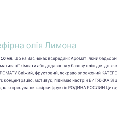
ефірна олія Лимона
10 мл.
Що на Вас чекає всередині: Аромат, який бадьорит
оматизації кімнати або додавання у базову олію для догл
АРОМАТУ Свіжий, фруктовий, яскраво виражений КАТЕГ
є концентрацію, мотивує, піднімає настрій ВИТЯЖКА З
дного пресування шкірки фруктів РОДИНА РОСЛИН Цитрус