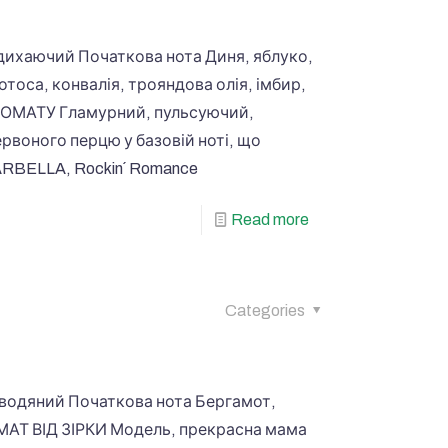
ихаючий Початкова нота Диня, яблуко,
тоса, конвалія, трояндова олія, імбир,
 АРОМАТУ Гламурний, пульсуючий,
ервоного перцю у базовій ноті, що
RBELLA, Rockin´ Romance
Read more
Categories
одяний Початкова нота Бергамот,
РОМАТ ВІД ЗІРКИ Модель, прекрасна мама