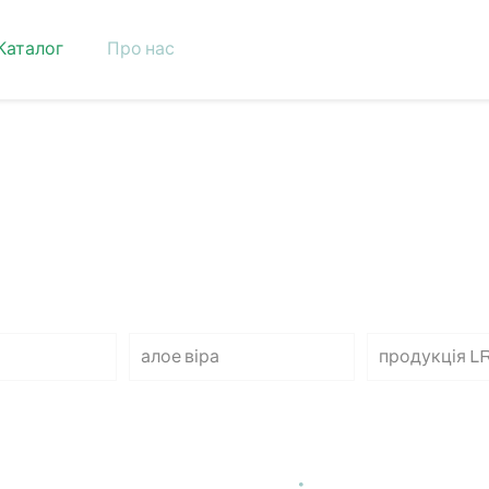
Каталог
Про нас
алое віра
продукція L