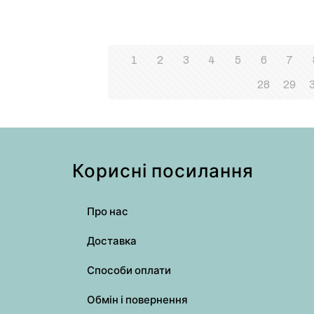
1
2
3
4
5
6
7
28
29
Корисні посилання
Про нас
Доставка
Способи оплати
Обмін і повернення