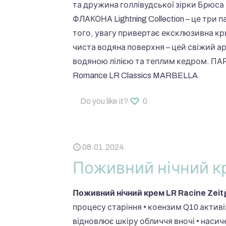
та дружина голлівудської зірки Брюса 
ФЛАКОНА Lightning Collection – це три 
того, увагу привертає ексклюзивна к
чиста водяна поверхня – цей свіжий а
водяною лілією та теплим кедром. П
Romance LR Classics MARBELLA
Do you like it?
0
08.01.2024
Поживний нічний кр
Поживний нічний крем LR Racine Zeit
процесу старіння • коензим Q10 активі
відновлює шкіру обличчя вночі • насич