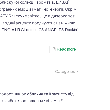
» блискучої колекції ароматів. ДИЗАЙН
гранних емоцій і магічної енергії. Окрім
АТУ Блискуче світло, що віддзеркалює
и; водяні акценти поєднуються з ніжною
NCIA LR Classics LOS ANGELES Rockin’
Read more
Categories
одості шкіри обличчя та її захисту від
є глибоке зволоження • вітамін Е